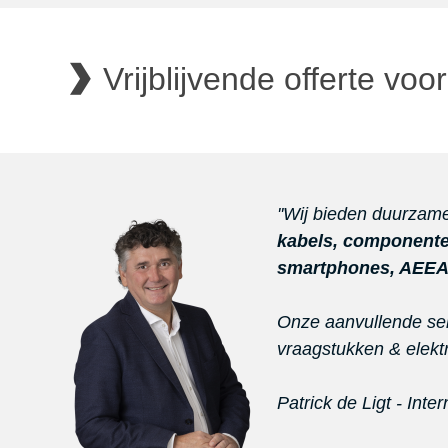
Vrijblijvende offerte voo
''Wij bieden duurzam
kabels, componenten
smartphones, AEE
Onze aanvullende serv
vraagstukken & elektr
Patrick de Ligt - Inte