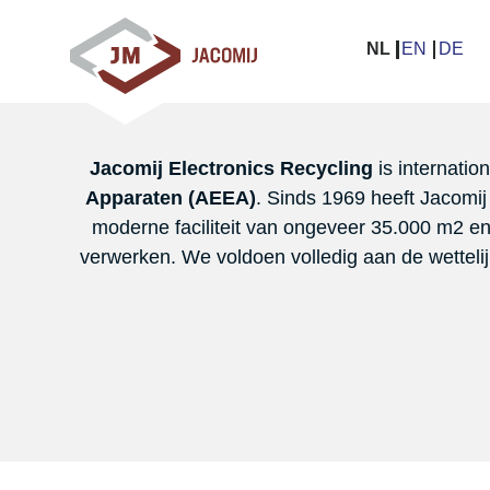
JACOMIJ
Sla
links
NL
EN
DE
ELECTRONICS
over
Jump
RECYCLING
to
navigation
Jacomij Electronics Recycling
is internatio
Jump
Apparaten (AEEA)
. Sinds 1969 heeft Jacomij
to
moderne faciliteit van ongeveer 35.000 m2 en t
main
verwerken. We voldoen volledig aan de wette
content