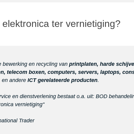
r elektronica ter vernietiging?
e bewerking en recycling van
printplaten, harde schij
, telecom boxen, computers, servers, laptops, cons
A
en andere
ICT gerelateerde producten
.
ice en dienstverlening bestaat o.a. uit: BOD behandelin
onica vernietiging"
rnational Trader