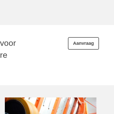
 voor
Aanvraag
ere