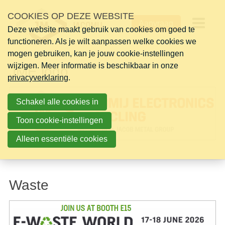
Sla
COOKIES OP DEZE WEBSITE
links
Aanvraag
over
Deze website maakt gebruik van cookies om goed te
Op
functioneren. Als je wilt aanpassen welke cookies we
Jump
mogen gebruiken, kan je jouw cookie-instellingen
to
me
wijzigen. Meer informatie is beschikbaar in onze
navigation
JME logo
privacyverklaring
Jump
.
to
Schakel alle cookies in
main
content
Toon cookie-instellingen
Alleen essentiële cookies
Waste