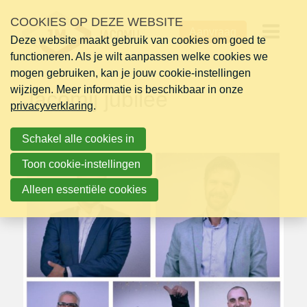
Sla
COOKIES OP DEZE WEBSITE
zondag 01 november 2020
links
Aanvraag
over
Deze website maakt gebruik van cookies om goed te
Op
functioneren. Als je wilt aanpassen welke cookies we
Jump
mogen gebruiken, kan je jouw cookie-instellingen
to
me
wijzigen. Meer informatie is beschikbaar in onze
navigation
Jacomij jubilee
privacyverklaring
Jump
.
to
Schakel alle cookies in
main
content
Toon cookie-instellingen
Alleen essentiële cookies