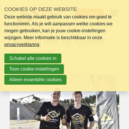
Sla
COOKIES OP DEZE WEBSITE
dinsdag 20 september 2022
links
Aanvraag
over
Deze website maakt gebruik van cookies om goed te
Op
functioneren. Als je wilt aanpassen welke cookies we
Jump
mogen gebruiken, kan je jouw cookie-instellingen
to
me
wijzigen. Meer informatie is beschikbaar in onze
navigation
Jacomij ook op sportief
privacyverklaring
Jump
.
vlak actief
to
Schakel alle cookies in
main
content
Toon cookie-instellingen
Alleen essentiële cookies