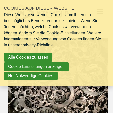
Links
COOKIES AUF DIESER WEBSITE
überspringen
Diese Website verwendet Cookies, um Ihnen ein
Jump
Op
bestmögliches Benutzererlebnis zu bieten. Wenn Sie
to
ändern möchten, welche Cookies wir verwenden
navigation
me
können, ändern Sie die Cookie-Einstellungen. Weitere
Jump
Cobalt Schrotte / legierungen:
Informationen zur Verwendung von Cookies finden Sie
to
in unserer
main
privacy-Richtlinie
.
content
Alle Cookies zulassen
Cookie-Einstellungen anzeigen
Nur Notwendige Cookies