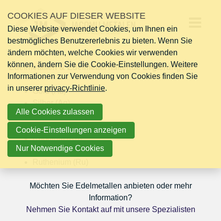
Links
COOKIES AUF DIESER WEBSITE
überspringen
Diese Website verwendet Cookies, um Ihnen ein
Jump
Op
bestmögliches Benutzererlebnis zu bieten. Wenn Sie
to
ändern möchten, welche Cookies wir verwenden
navigation
me
können, ändern Sie die Cookie-Einstellungen. Weitere
Jump
Edelmetallen & Edelmetall haltende Legierungen:
Informationen zur Verwendung von Cookies finden Sie
to
in unserer
main
privacy-Richtlinie
.
Gold (Au)
content
Silber (Ag)
Alle Cookies zulassen
Palladium (Pd)
Platin (Pt)
Cookie-Einstellungen anzeigen
Rhodium (Rh)
Nur Notwendige Cookies
Iridium (Ir)
Ruthenium (Ru)
Möchten Sie Edelmetallen anbieten oder mehr
Information?
Nehmen Sie Kontakt auf mit unsere Spezialisten