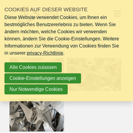
Links
COOKIES AUF DIESER WEBSITE
überspringen
Diese Website verwendet Cookies, um Ihnen ein
Jump
Op
bestmögliches Benutzererlebnis zu bieten. Wenn Sie
to
ändern möchten, welche Cookies wir verwenden
navigation
me
können, ändern Sie die Cookie-Einstellungen. Weitere
Jump
Stainless steel (SS)
Informationen zur Verwendung von Cookies finden Sie
to
in unserer
main
privacy-Richtlinie
.
content
Alle Cookies zulassen
Cookie-Einstellungen anzeigen
Nur Notwendige Cookies