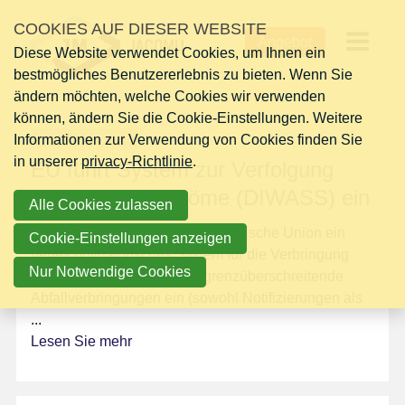
Links
NACHRICHTEN
COOKIES AUF DIESER WEBSITE
überspringen
Angebot
Diese Website verwendet Cookies, um Ihnen ein
Jump
Op
bestmögliches Benutzererlebnis zu bieten. Wenn Sie
to
ändern möchten, welche Cookies wir verwenden
navigation
me
können, ändern Sie die Cookie-Einstellungen. Weitere
Jump
Informationen zur Verwendung von Cookies finden Sie
to
Montag 16 März 2026
in unserer
main
privacy-Richtlinie
.
EU führt System zur Verfolgung
content
digitaler Abfallströme (DIWASS) ein
Alle Cookies zulassen
Am 21. Mai 2026 führt die Europäische Union ein
Cookie-Einstellungen anzeigen
neues obligatorisches System für die Verbringung
Nur Notwendige Cookies
von Abfällen (DIWASS) für grenzüberschreitende
Abfallverbringungen ein (sowohl Notifizierungen als
...
Lesen Sie mehr