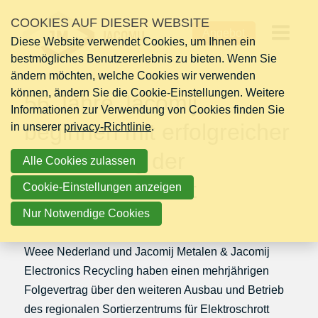
Links
COOKIES AUF DIESER WEBSITE
Montag 03 November 2025
überspringen
Angebot
Diese Website verwendet Cookies, um Ihnen ein
Jump
Op
bestmögliches Benutzererlebnis zu bieten. Wenn Sie
to
ändern möchten, welche Cookies wir verwenden
navigation
me
können, ändern Sie die Cookie-Einstellungen. Weitere
Jump
56 Jahre Jacomij
Informationen zur Verwendung von Cookies finden Sie
to
beginnen mit erfolgreicher
in unserer
main
privacy-Richtlinie
.
content
Fortsetzung der
Alle Cookies zulassen
Zusammenarbeit
Cookie-Einstellungen anzeigen
Nur Notwendige Cookies
Weee Nederland und Jacomij Metalen & Jacomij
Electronics Recycling haben einen mehrjährigen
Folgevertrag über den weiteren Ausbau und Betrieb
des regionalen Sortierzentrums für Elektroschrott