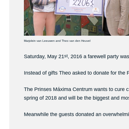
Marjolein van Leeuwen and Theo van den Heuvel
st
Saturday, May 21
, 2016 a farewell party w
Instead of gifts Theo asked to donate for the
The Prinses Máxima Centrum wants to cure chil
spring of 2018 and will be the biggest and m
Meanwhile the guests donated an overwhelm