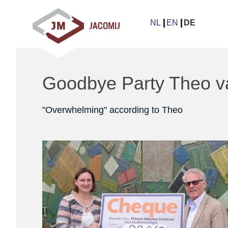
Links
Donnerstag 02 Juni 2016
überspringen
NL
EN
DE
Jump
to
navigation
Jump
Goodbye Party Theo v
to
main
"Overwhelming" according to Theo
content