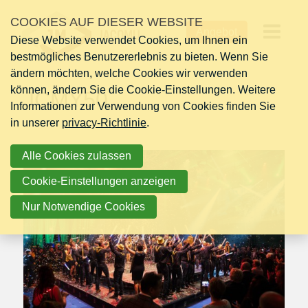
Links
COOKIES AUF DIESER WEBSITE
Sonntag 01 Dezember 2019
überspringen
Angebot
Diese Website verwendet Cookies, um Ihnen ein
Jump
Op
bestmögliches Benutzererlebnis zu bieten. Wenn Sie
to
ändern möchten, welche Cookies wir verwenden
navigation
me
können, ändern Sie die Cookie-Einstellungen. Weitere
Jump
JCMY50
Informationen zur Verwendung von Cookies finden Sie
to
in unserer
main
privacy-Richtlinie
.
content
Alle Cookies zulassen
Cookie-Einstellungen anzeigen
Nur Notwendige Cookies