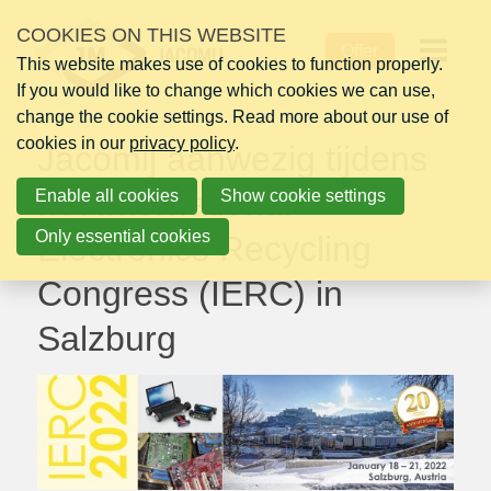
Skip
COOKIES ON THIS WEBSITE
Tuesday 11 January 2022
links
Offer
This website makes use of cookies to function properly.
Jump
Op
If you would like to change which cookies we can use,
to
change the cookie settings. Read more about our use of
navigation
me
cookies in our
Jump
privacy policy
.
Jacomij aanwezig tijdens
to
het International
Enable all cookies
main
Show cookie settings
content
Only essential cookies
Electronics Recycling
Congress (IERC) in
Salzburg